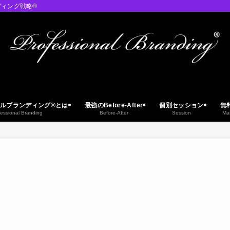
ィング戦略®︎
ルブランディング®︎とは
最強のBefore-After
個別セッション
無
essional Branding
Before-After
Session
Ma