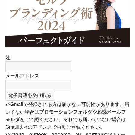
姓
メールアドレス
※
Gmail
で登録される方は届かない可能性があります。届
いてない場合は
プロモーションフォルダ
や
迷惑メールフ
ォルダ
をご確認ください。それでも届いていない場合は
Gmail以外のアドレスで再度ご登録ください。
※
icloud、outlook、docomo、au、softbank
ではメー