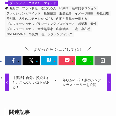
ブランディングスキル
マインド
魅せ方
ブランド化
選ばれる人
印象術
絶対的ポジション
ファッションとマインド
最短最速
服装戦略
イメージ戦略
外見戦略
差別化
人生のステージをあげる
内面と外見を一貫する
プロフェッショナルブランディングプロデュース
起業家
個性
プロフェッショナル
女性起業家
印象戦略
一流
存在感
NAOMIMANA
外見力
セルフブランディング
よかったらシェアしてね！
【実話】自分に投資する
年収が2.5倍！夢のシンデ
と、こんないいコトがあ
レラストーリーを公開
る！
関連記事