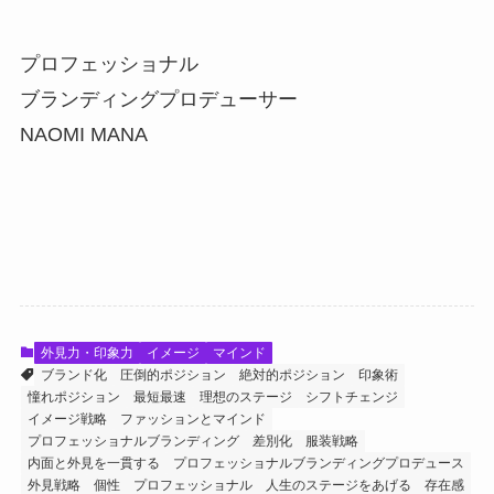
プロフェッショナル
ブランディングプロデューサー
NAOMI MANA
外見力・印象力
イメージ
マインド
ブランド化
圧倒的ポジション
絶対的ポジション
印象術
憧れポジション
最短最速
理想のステージ
シフトチェンジ
イメージ戦略
ファッションとマインド
プロフェッショナルブランディング
差別化
服装戦略
内面と外見を一貫する
プロフェッショナルブランディングプロデュース
外見戦略
個性
プロフェッショナル
人生のステージをあげる
存在感