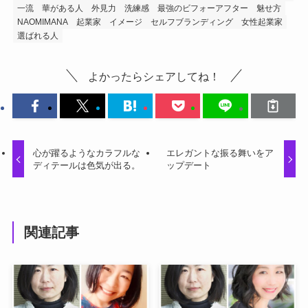
一流
華がある人
外見力
洗練感
最強のビフォーアフター
魅せ方
NAOMIMANA
起業家
イメージ
セルフブランディング
女性起業家
選ばれる人
よかったらシェアしてね！
心が躍るようなカラフルな
エレガントな振る舞いをア
ディテールは色気が出る。
ップデート
関連記事