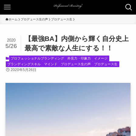
ホーム
プロデュース生の声
プロデュース生
【最強BA】内側から輝く自分史上
2020
5/26
最高で素敵な人生にする！！
プロフェッショナルブランディング
外見力・印象力
イメージ
ブランディングスキル
マインド
プロデュース生の声
プロデュース生
2020年5月26日