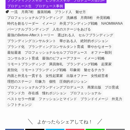
ブランディングスキル
ビジネススキル
プロデュース生の声
プロデュース生
プロデュース事例
一流
月商7桁
服装戦略
ブランド人
魅せ方
プロフェッショナルブランディング
洗練感
月商8桁
外見戦略
時代を創るリーダー
イメージ
外見ブランディング戦略
NAOMIMANA
パーソナルブランディング
人生のステージをあげる
最強のBefore-Afterストーリー
選ばれる人
セルフブランディング
ブランディングコンサルタント
華がある人
絶対的ポジション
ブランド化
ブランディングコンサルタント育成
華やかなオーラ
最短最速
プロフェッショナルセルフプロデュース
オファー殺到
コンサルタント育成
最強のビフォーアフター
イメージ戦略
リモートブランディング
満員御礼
ブランディング戦略
起業家
差別化
リモートブランディング戦略
印象術
魅せるチカラ
内面と外見を一貫する
女性起業家
出版オファー
女性経営者
理想のステージ
印象力
個性
圧倒的ポジション
プロフェッショナルブランディングプロデュース
商業出版
プロ育成
ブランド力
存在感
憧れポジション
プロフェッショナル
ベストセラー作家
ファッションとマインド
ブランドイメージ
外見力
シフトチェンジ
よかったらシェアしてね！