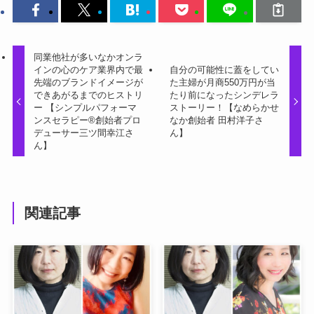
同業他社が多いなかオンラ
インの心のケア業界内で最
自分の可能性に蓋をしてい
先端のブランドイメージが
た主婦が月商550万円が当
できあがるまでのヒストリ
たり前になったシンデレラ
ー 【シンプルパフォーマ
ストーリー！【なめらかせ
ンスセラピー®創始者プロ
なか創始者 田村洋子さ
デューサー三ツ間幸江さ
ん】
ん】
関連記事