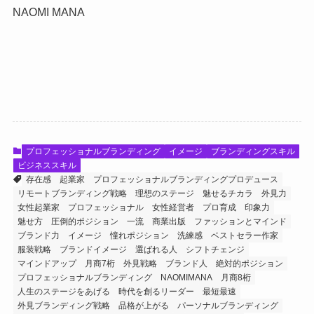
NAOMI MANA
プロフェッショナルブランディング
イメージ
ブランディングスキル
ビジネススキル
存在感
起業家
プロフェッショナルブランディングプロデュース
リモートブランディング戦略
理想のステージ
魅せるチカラ
外見力
女性起業家
プロフェッショナル
女性経営者
プロ育成
印象力
魅せ方
圧倒的ポジション
一流
商業出版
ファッションとマインド
ブランド力
イメージ
憧れポジション
洗練感
ベストセラー作家
服装戦略
ブランドイメージ
選ばれる人
シフトチェンジ
マインドアップ
月商7桁
外見戦略
ブランド人
絶対的ポジション
プロフェッショナルブランディング
NAOMIMANA
月商8桁
人生のステージをあげる
時代を創るリーダー
最短最速
外見ブランディング戦略
品格が上がる
パーソナルブランディング