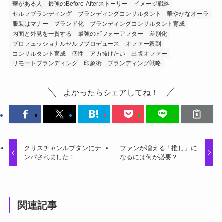
華がある人
最強のBefore-Afterストーリー
イメージ戦略
セルフブランディング
ブランディングコンサルタント
華やかなオーラ
服装はマナー
ブランド化
ブランディングコンサルタント育成
内面と外見を一貫する
最強のビフォーアフター
差別化
プロフェッショナルセルフプロデュース
オファー殺到
コンサルタント育成
個性
アカ抜けたい
出版オファー
リモートブランディング
印象術
ブランディング戦略
よかったらシェアしてね！
クリスチャンルブタンにナ
ファンが増える「推し」に
ンパされました！
なるには何が必要？
関連記事