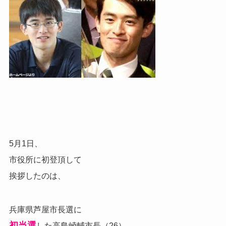
5月1日、
市役所に初登頂して
挨拶したのは、
兵庫県芦屋市長選に
初当選
した高島崚輔市長（26）。