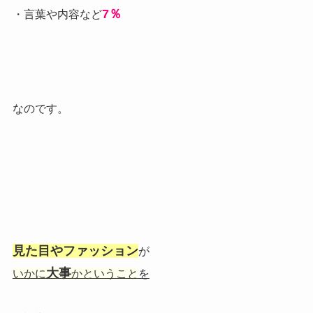
7％
・言葉や内容など
なのです。
見た目やファッション
が
大事
いかに
かということ
を