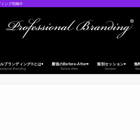
ィング戦略®︎
ルブランディング®︎とは
最強のBefore-After
個別セッション
無
essional Branding
Before-After
Session
Ma