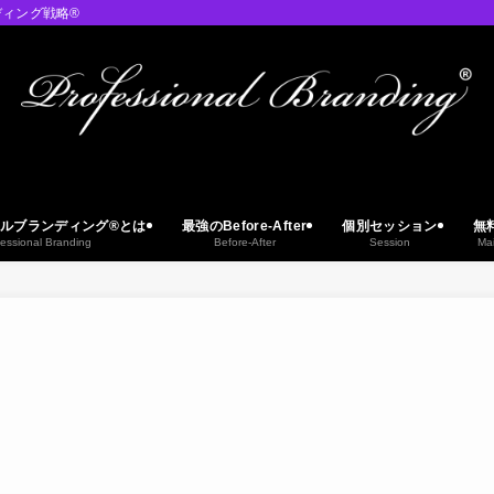
ィング戦略®︎
ルブランディング®︎とは
最強のBefore-After
個別セッション
無
essional Branding
Before-After
Session
Ma