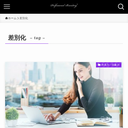
ホーム
差別化
差別化
– tag –
外見力・印象力