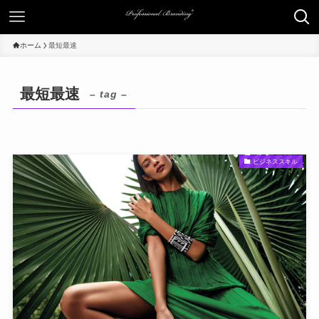
ホーム
最短最速
最短最速
– tag –
ビジネススキル